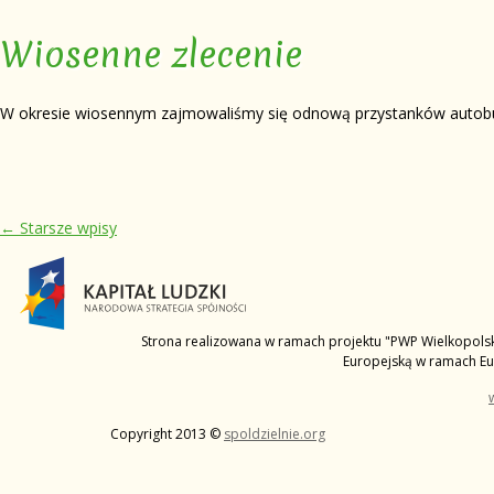
Wiosenne zlecenie
W okresie wiosennym zajmowaliśmy się odnową przystanków autobuso
Zobacz wpisy
←
Starsze wpisy
Strona realizowana w ramach projektu "PWP Wielkopolski 
Europejską w ramach E
Copyright 2013 ©
spoldzielnie.org