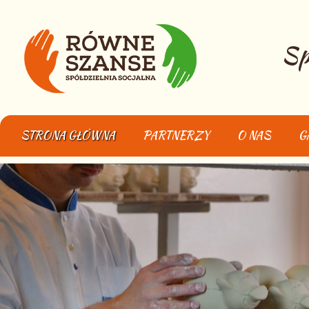
Sp
STRONA GŁÓWNA
PARTNERZY
O NAS
G